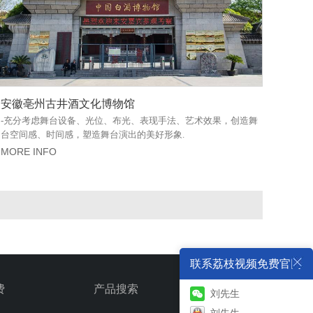
安徽亳州古井酒文化博物馆
-充分考虑舞台设备、光位、布光、表现手法、艺术效果，创造舞
台空间感、时间感，塑造舞台演出的美好形象.
MORE INFO
联系荔枝视频免费官网
费
产品搜索
刘先生