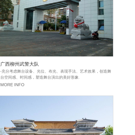
广西柳州武警大队
-充分考虑舞台设备、光位、布光、表现手法、艺术效果，创造舞
台空间感、时间感，塑造舞台演出的美好形象.
MORE INFO