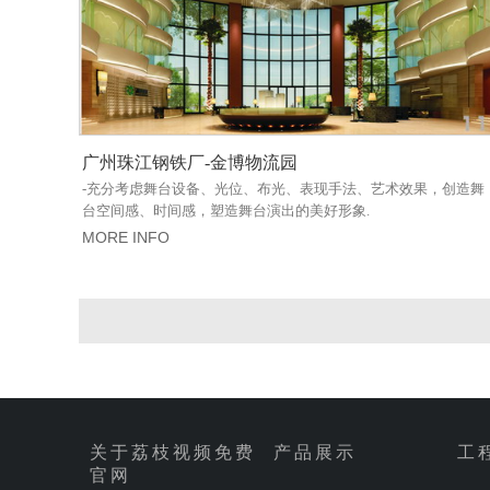
广州珠江钢铁厂-金博物流园
-充分考虑舞台设备、光位、布光、表现手法、艺术效果，创造舞
台空间感、时间感，塑造舞台演出的美好形象.
MORE INFO
关于荔枝视频免费
产品展示
工
官网