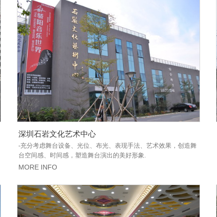
深圳石岩文化艺术中心
-充分考虑舞台设备、光位、布光、表现手法、艺术效果，创造舞
台空间感、时间感，塑造舞台演出的美好形象.
MORE INFO