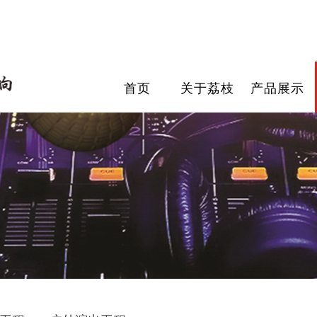
首页
关于荔枝
产品展示
视频免费
官网